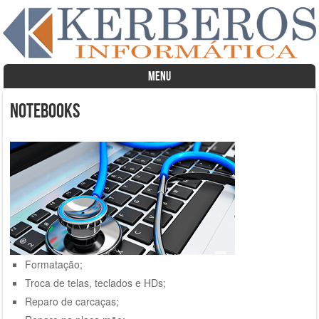
MENU
Skip to content
Notebooks
Formatação;
Troca de telas, teclados e HDs;
Reparo de carcaças;